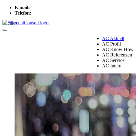
E-mail:
info[at]albrechtconsult.com
Telefon:
+49 241 500 717
Suchen
Menu
AC Aktuell
AC Profil
AC Know-How
AC Referenzen
AC Service
AC Intern