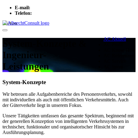
E-mail:
info[at]albrechtconsult.com
Telefon:
+49 241 500 717
Suchen
Menu
AC Aktuell
System-Konzepte &
AC Profil
AC Know-How
Ingenieur-
AC Referenzen
AC Service
Leistungen
AC Intern
System-Konzepte
Wir betreuen alle Aufgabenbereiche des Personenverkehrs, sowohl
mit individuellen als auch mit öffentlichen Verkehrsmitteln. Auch
der Güterverkehr liegt in unserem Fokus.
Unsere Tätigkeiten umfassen das gesamte Spektrum, beginnend mit
der generellen Konzep­tion von intelligenten Verkehrssystemen in
technischer, funktiona­ler und organisatorischer Hinsicht bis zur
Ausführungsplanung.