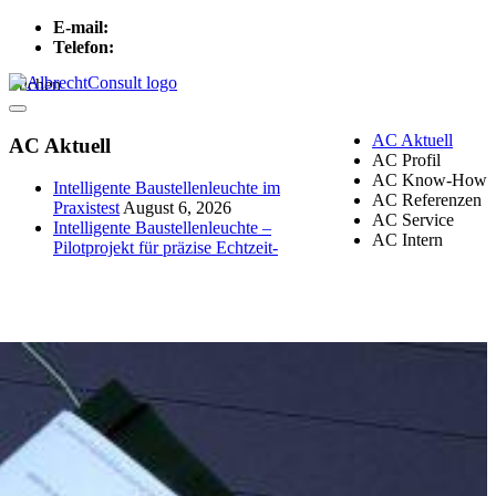
E-mail:
info[at]albrechtconsult.com
Telefon:
+49 241 500 717
Suchen
Menu
AC Aktuell
AC Aktuell
AC Profil
AC Know-How
Intelligente Baustellenleuchte im
AC Referenzen
Praxistest
August 6, 2026
AC Service
Intelligente Baustellenleuchte –
AC Intern
Pilotprojekt für präzise Echtzeit-