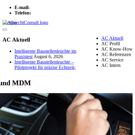
E-mail:
info[at]albrechtconsult.com
Telefon:
+49 241 500 717
Suchen
Menu
AC Aktuell
AC Aktuell
AC Profil
AC Know-How
Intelligente Baustellenleuchte im
AC Referenzen
Praxistest
August 6, 2026
AC Service
Intelligente Baustellenleuchte –
AC Intern
Pilotprojekt für präzise Echtzeit-
I und MDM