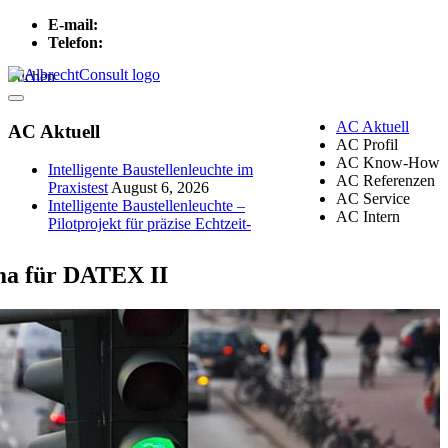
E-mail:
info[at]albrechtconsult.com
Telefon:
+49 241 500 717
Suchen
Menu
AC Aktuell
AC Aktuell
AC Profil
AC Know-How
Intelligente Baustellenleuchte im
AC Referenzen
Praxistest
August 6, 2026
AC Service
Intelligente Baustellenleuchte –
AC Intern
Pilotprojekt für präzise Echtzeit-
ma für DATEX II