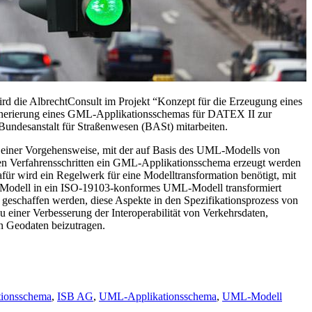
d die AlbrechtConsult im Projekt “Konzept für die Erzeugung eines
rierung eines GML-Applikationsschemas für DATEX II zur
r Bundesanstalt für Straßenwesen (BASt) mitarbeiten.
g einer Vorgehensweise, mit der auf Basis des UML-Modells von
en Verfahrensschritten ein GML-Applikationsschema erzeugt werden
ür wird ein Regelwerk für eine Modelltransformation benötigt, mit
dell in ein ISO-19103-konformes UML-Modell transformiert
 geschaffen werden, diese Aspekte in den Spezifikationsprozess von
 einer Verbesserung der Interoperabilität von Verkehrsdaten,
n Geodaten beizutragen.
ionsschema
,
ISB AG
,
UML-Applikationsschema
,
UML-Modell